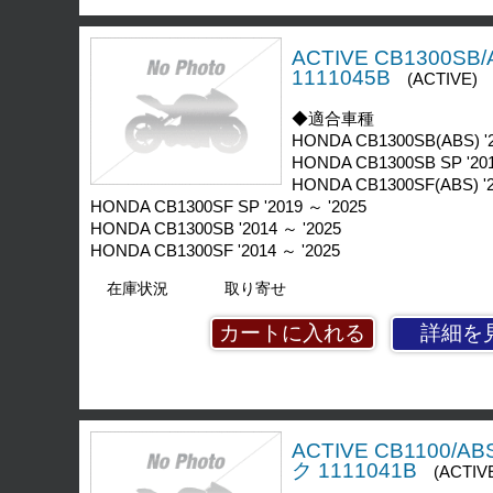
ACTIVE CB1300S
1111045B
(ACTIVE)
◆適合車種
HONDA CB1300SB(ABS) '2
HONDA CB1300SB SP '201
HONDA CB1300SF(ABS) '2
HONDA CB1300SF SP '2019 ～ '2025
HONDA CB1300SB '2014 ～ '2025
HONDA CB1300SF '2014 ～ '2025
在庫状況
取り寄せ
詳細を
ACTIVE CB1100/
ク 1111041B
(ACTIV