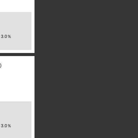
3.0％
)
3.0％