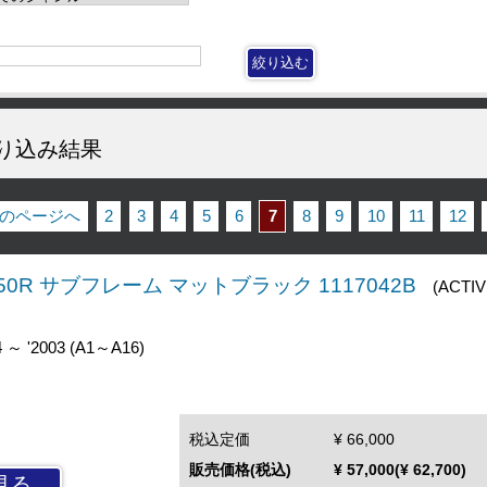
り込み結果
前のページへ
2
3
4
5
6
7
8
9
10
11
12
R/750R サブフレーム マットブラック 1117042B
(ACTIV
 ～ '2003 (A1～A16)
税込定価
¥ 66,000
販売価格(税込)
¥ 57,000(¥ 62,700)
見る