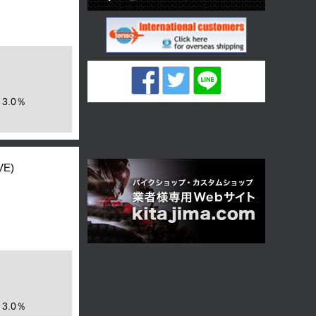
3.0％
VE)
3.0％