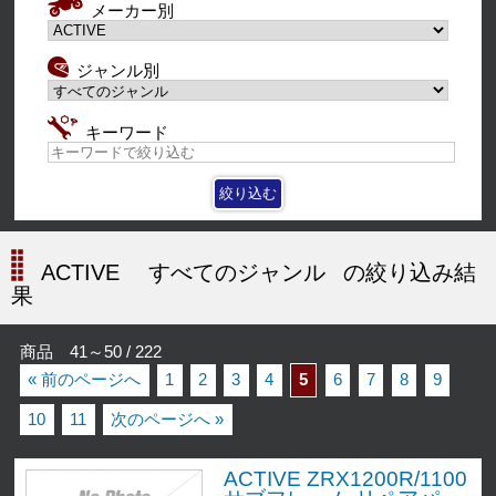
メーカー別
ジャンル別
キーワード
ACTIVE
すべてのジャンル
の絞り込み結
果
商品 41～50 / 222
« 前のページへ
1
2
3
4
5
6
7
8
9
10
11
次のページへ »
ACTIVE ZRX1200R/1100