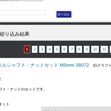
絞り込み結果
1
2
3
4
5
6
7
8
9
10
11
ルシャフト・ナットセット M5mm 38072
(Gクラフト
2
ャフト・ナットのセットです。
キット