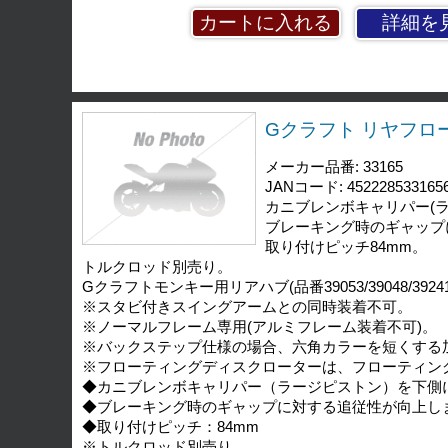
詳細を
Gクラフト リヤフロー
メーカー品番: 33165
JANコード: 452228533165
カニブレンボキャリパー(
ブレーキング時のギャップ
取り付けピッチ84mm。
トルクロッド別売り。
Gクラフトモンキー用リアハブ(品番39053/39048/39241/39
※スタビ付きスイングアームとの同時装着不可。
※ノーマルフレーム専用(アルミフレーム装着不可)。
※バックステップ仕様の場合、六角カラーを短くする
※フローティングディスクローターは、フローティン
◆カニブレンボキャリパー（ラージピストン）を下側
◆ブレーキング時のギャップに対する追従性が向上し
◆取り付けピッチ：84mm
※トルクロッド別売り