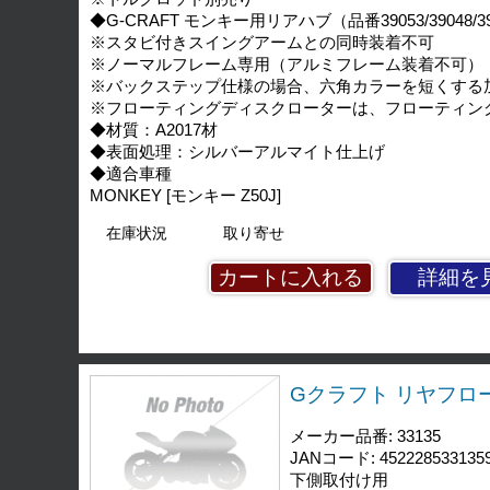
◆G-CRAFT モンキー用リアハブ（品番39053/39048/3924
※スタビ付きスイングアームとの同時装着不可
※ノーマルフレーム専用（アルミフレーム装着不可）
※バックステップ仕様の場合、六角カラーを短くする
※フローティングディスクローターは、フローティン
◆材質：A2017材
◆表面処理：シルバーアルマイト仕上げ
◆適合車種
MONKEY [モンキー Z50J]
在庫状況
取り寄せ
詳細を
Gクラフト リヤフロー
メーカー品番: 33135
JANコード: 452228533135
下側取付け用