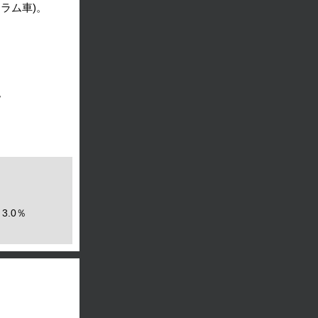
ラム車)。
。
3.0％