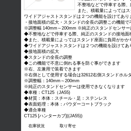
不整地などで停車する際、
また、積載量によってはス
ワイドアジャストスタンドは２つの機能を設けてあり
・接地面積の拡大・スタンドの全長の調整この機能で
※調整幅 140mm～200mm ※純正のスタンドセン
◆不整地などで停車する際、純正のスタンドの接地面
◆また、積載量によってはスタンド座面に負荷がかか
◆ワイドアジャストスタンドは２つの機能を設けてあ
◆接地面積の拡大
◆スタンドの全長の調整
◆この機能で不意に倒れる事を防ぐ事ができます
※右、左兼用で装着できます
※右側として使用する場合は32612右側スタンドホ
※調整幅：140mm～200mm
※純正のスタンドセンサーは使用できなくなります
◆車種：CT125（JA55)
◆材質：本体：スチール・足：ステンレス
◆表面処理：本体：パウダーコートブラック
◆適合車種
CT125 [ハンターカブ]((JA55))
在庫状況
取り寄せ