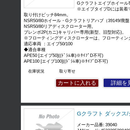
Gクラフトエイプホイール
※エイプタイプDには装着
取り付けピッチ84mm。
NSR50/80ホイール・Gクラフトリアハブ（39149/廃
NSR50/80リアディスクローター用。
ブレンボ2P(カニ)キャリパー専用(新型、旧型対応)。
※フローティングディスクローターは、フローティン
適応車両 ：エイプ50/100
◆適合車種
APE50 [エイプ50]((ﾄﾞﾗﾑ車)※ﾀｲﾌﾟD不可)
APE100 [エイプ100]((ﾄﾞﾗﾑ車)※ﾀｲﾌﾟD不可)
在庫状況
取り寄せ
詳細を
Gクラフト ダックス/
メーカー品番: 39040