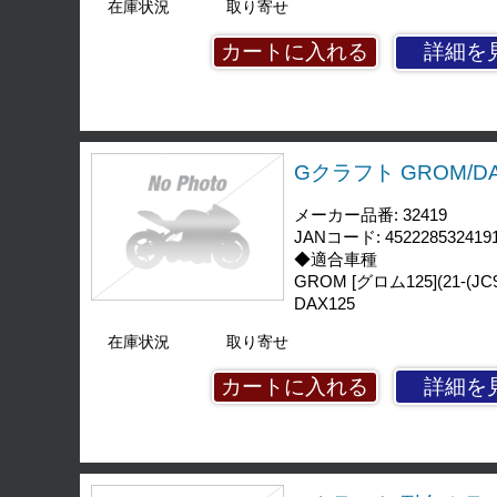
在庫状況
取り寄せ
詳細を
Gクラフト GROM/DA
メーカー品番: 32419
JANコード: 452228532419
◆適合車種
GROM [グロム125](21-(JC9
DAX125
在庫状況
取り寄せ
詳細を