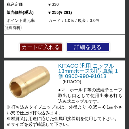
税込定価
¥ 330
販売価格(税込)
¥ 255(¥ 281)
ポイント還元率
カード：1.0％ / 現金：3.0％
送料有料
詳細を見る
KITACO 汎用 ニップル
13mmホース対応 真鍮 1
個 0900-990-91013
(KITACO)
●マニホールド等の接続チューブ
取出し口として使用出来る打ち
込み式ニップルです。
※打ち込みタイプニップルは、外径より -0.05～-0.1㎜小さ
い穴で仕上げ打ち込みます。
※材質又は用途に応じた金属用接着剤を使用して下さい。
※サイズを必ず確認して下さい。