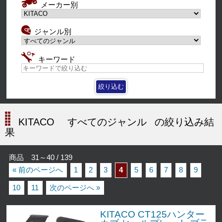
メーカー別
ジャンル別
キーワード
KITACO
すべてのジャンル
の絞り込み結
果
商品 31～40 / 139
« 前のページへ
1
2
3
4
5
6
7
8
9
10
11
次のページへ »
KITACO CT125ハンター