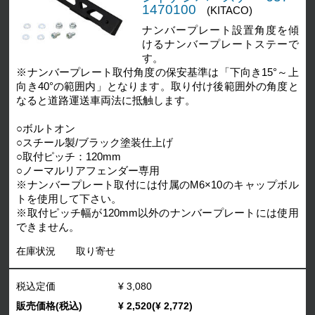
1470100
(KITACO)
ナンバープレート設置角度を傾
けるナンバープレートステーで
す。
※ナンバープレート取付角度の保安基準は「下向き15°～上
向き40°の範囲内」となります。取り付け後範囲外の角度と
なると道路運送車両法に抵触します。
○ボルトオン
○スチール製/ブラック塗装仕上げ
○取付ピッチ：120mm
○ノーマルリアフェンダー専用
※ナンバープレート取付には付属のM6×10のキャップボル
トを使用して下さい。
※取付ピッチ幅が120mm以外のナンバープレートには使用
できません。
在庫状況
取り寄せ
税込定価
¥ 3,080
販売価格(税込)
¥ 2,520(¥ 2,772)